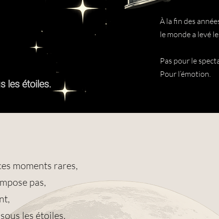
À la fin des année
le monde a levé le
Pas pour le specta
Pour l’émotion.
 les étoiles.
ces moments rares,
impose pas,
nt,
ous les étoiles.