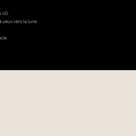
s 60,
s yeux vers la lune.
cle.