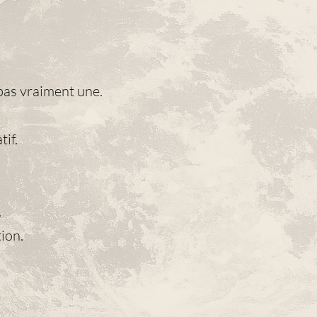
pas vraiment une.
tif.
.
ion.