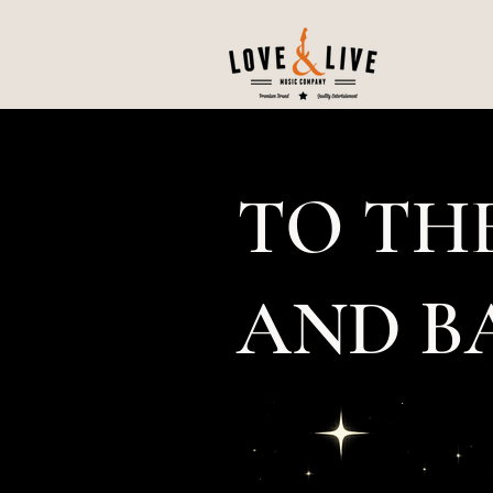
TO TH
AND B