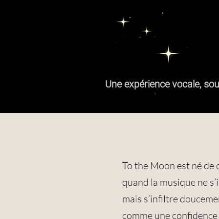
Une expérience vocale, sous
To the Moon est né de 
quand la musique ne s’
mais s’infiltre douceme
comme une confidence s