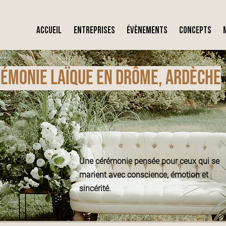
ACCUEIL
ENTREPRISES
Évènements
CONCEPTS
rémonie laïque en Drôme, Ardèche
Une cérémonie pensée pour ceux qui se
marient avec conscience, émotion et
sincérité.