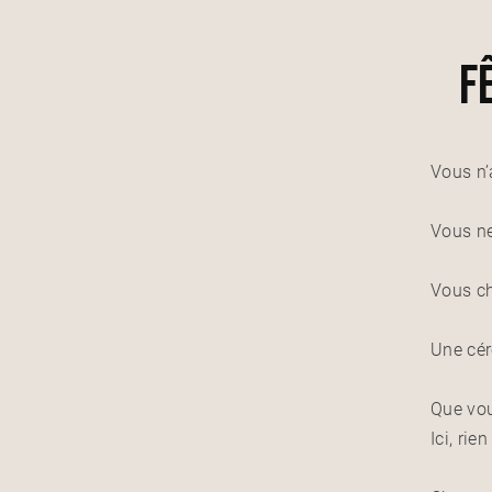
F
Vous n’
Vous ne
Vous ch
Une cér
Que vou
Ici, rie