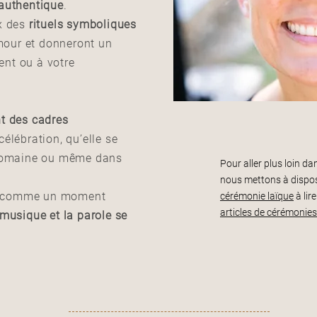
 authentique
.
ix des
rituels symboliques
amour et donneront un
nt ou à votre
nt des cadres
élébration, qu’elle se
n domaine ou même dans
Pour aller plus loin d
nous mettons à dispos
e comme un moment
cérémonie laïque
à lir
articles de cérémonies
 musique et la parole se