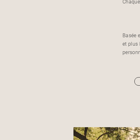
Chaque 
​Basée 
et plus
personn