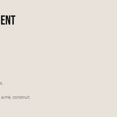
ment
s.
 aimé, construit.