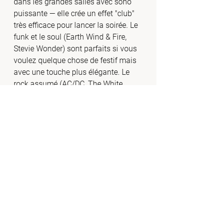
dans les grandes salles avec sono 
puissante — elle crée un effet "club" 
très efficace pour lancer la soirée. Le 
funk et le soul (Earth Wind & Fire, 
Stevie Wonder) sont parfaits si vous 
voulez quelque chose de festif mais 
avec une touche plus élégante. Le 
rock assumé (AC/DC, The White 
Stripes) est réservé aux couples qui 
veulent surprendre et assumer 
totalement leur style — c'est rare, 
mais quand c'est cohérent avec la 
personnalité des mariés, l'effet est 
mémorable. Dans tous les cas, la 
règle d'or est simple : choisissez un 
morceau qui vous ressemble 
vraiment, pas simplement le titre qui 
semble "fun" sur le moment.