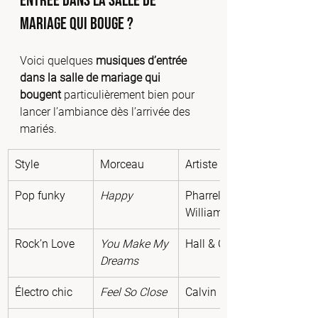
entrée dans la salle de 
mariage qui bouge ?
Voici quelques 
musiques d’entrée 
dans la salle de mariage qui 
bougent
 particulièrement bien pour 
lancer l’ambiance dès l’arrivée des 
mariés.
Style
Morceau
Artiste
Pop funky
Happy
Pharrell 
Williams
Rock’n Love
You Make My 
Hall & Oates
Dreams
Électro chic
Feel So Close
Calvin Harris