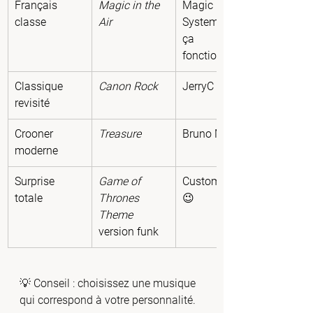
Français 
Magic in the 
Magic 
classe
Air
System (oui, 
ça 
fonctionne)
Classique 
Canon Rock
JerryC
revisité
Crooner 
Treasure
Bruno Mars
moderne
Surprise 
Game of 
Custom live 
totale
Thrones 
😉
Theme
version funk
💡 Conseil : choisissez une musique 
qui correspond à votre personnalité.