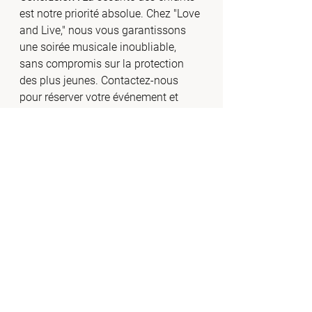
est notre priorité absolue. Chez "Love 
and Live," nous vous garantissons 
une soirée musicale inoubliable, 
sans compromis sur la protection 
des plus jeunes. Contactez-nous 
pour réserver votre événement et 
laissez-nous prendre en charge la 
protection des yeux et des oreilles de 
vos enfants pendant que vous 
profitez de la musique.
Chez "Love and Live," nous 
accueillons les futurs clients chez 
nous pour des rendez-vous démo. 
Venez nous rencontrer et découvrez 
la magie de notre musique en direct.
Avez-vous déjà vécu une expérience 