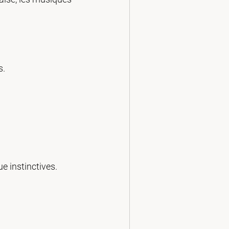
s.
ue instinctives.