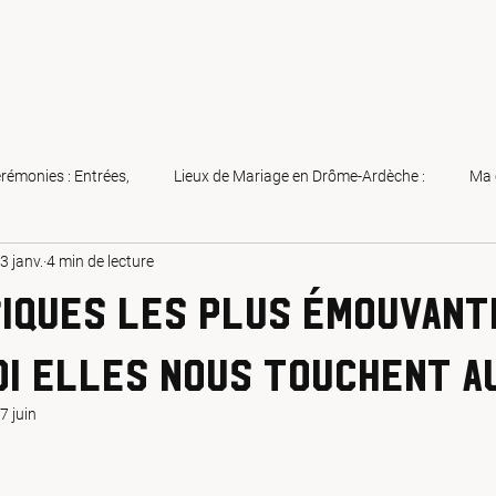
rémonies : Entrées,
Lieux de Mariage en Drôme-Ardèche :
Ma 
3 janv.
4 min de lecture
ges
Animations Séminaires entreprises
Animation musicale ann
iques les plus émouvante
arier (à nouveau) en France
Mariages
Pour vous aider à y voi
i elles nous touchent a
7 juin