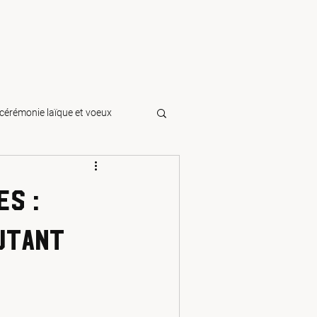
cérémonie laïque et voeux
iversaire | I
s :
r clair
À la une
utant