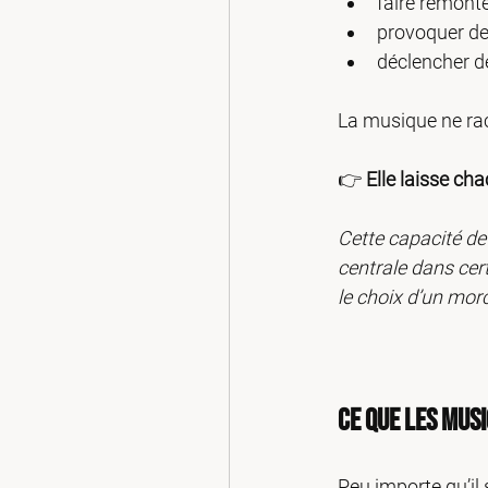
faire remont
provoquer de
déclencher de
La musique ne rac
👉 
Elle laisse cha
Cette capacité de
centrale dans cer
le choix d’un mor
Ce que les mus
Peu importe qu’il