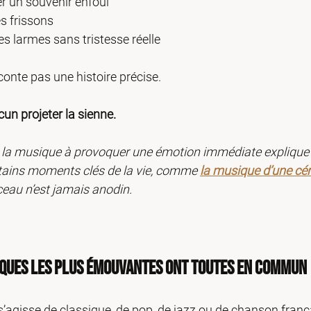
er un souvenir enfoui
s frissons
s larmes sans tristesse réelle
onte pas une histoire précise.
cun projeter la sienne.
 la musique à provoquer une émotion immédiate explique po
tains moments clés de la vie, comme 
la musique d’une cé
ceau n’est jamais anodin.
iques les plus émouvantes ont toutes en commun
 s’agisse de classique, de pop, de jazz ou de chanson franç