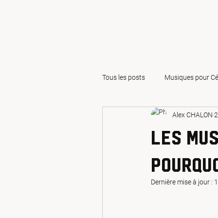
Tous les posts
Musiques pour Cé
Alex CHALON
2
Jeux et Animations pour Maria
Les mus
Demande en mariage
Se m
pourquo
Dernière mise à jour :
1