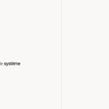
le 
système 