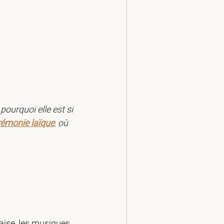
urquoi elle est si 
rémonie laïque
,
 où 
aise, les musiques 