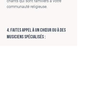
chants qui sont familiers à votre 
communauté religieuse.
4. Faites appel à un chœur ou à des 
musiciens spécialisés :
Pour ajouter une dimension 
musicale plus riche à votre 
cérémonie religieuse, envisagez de 
faire appel à un chœur ou à des 
musiciens expérimentés dans la 
musique liturgique. Leur expertise et 
leur talent contribueront à rendre 
votre cérémonie encore plus 
mémorable.