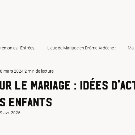
rémonies : Entrées,
Lieux de Mariage en Drôme-Ardèche :
Ma 
8 mars 2024
2 min de lecture
ges
Animations Séminaires entreprises
Animation musicale ann
ur le mariage : idées d'ac
arier (à nouveau) en France
Mariages
Pour vous aider à y voi
s enfants
9 avr. 2025