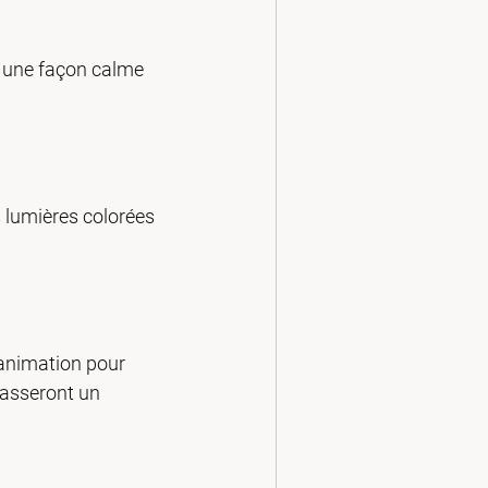
t une façon calme 
 lumières colorées 
’animation pour 
passeront un 