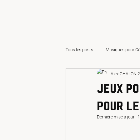
Tous les posts
Musiques pour Cé
Alex CHALON
2
Jeux et Animations pour Maria
Jeux po
Demande en mariage
Se m
pour le
Dernière mise à jour :
1