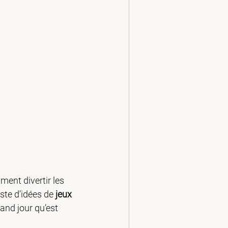
ent divertir les 
te d’idées de 
jeux 
rand jour qu’est 