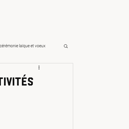
cérémonie laïque et voeux
iversaire | I
tivités
r clair
À la une