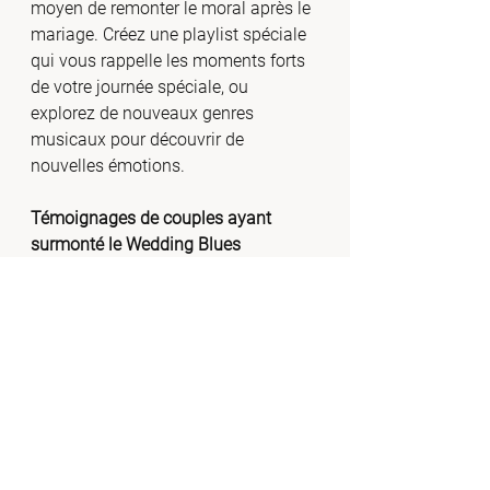
moyen de remonter le moral après le 
mariage. Créez une playlist spéciale 
qui vous rappelle les moments forts 
de votre journée spéciale, ou 
explorez de nouveaux genres 
musicaux pour découvrir de 
nouvelles émotions.
Témoignages de couples ayant 
surmonté le Wedding Blues
“Après notre mariage, je me sentais 
perdue. Mais en suivant les conseils 
de notre duo musical préféré, nous 
avons organisé une petite escapade 
surprise et cela a fait toute la 
différence.” - Marie et Julien
“Nous avons ressenti un vide après 