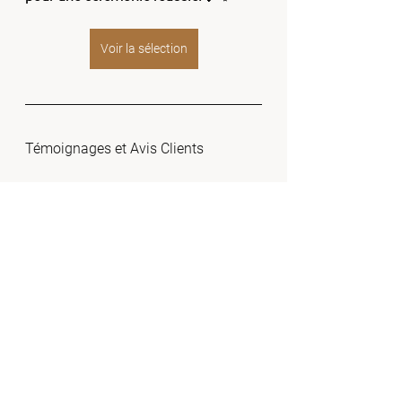
Voir la sélection
Témoignages et Avis Clients
 Ce Que Nos Mariés Disent de Nous
**Témoignage 1 :**
"La cérémonie laïque orchestrée par 
Seve était tout simplement parfaite. 
Le chant en live a ajouté une 
profondeur et une émotion 
inoubliable." - Adèle
**Témoignage 2 :**