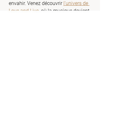
envahir. Venez découvrir 
l'univers de 
Love and Live, 
où la musique devient 
une part inoubliable de vos 
moments spéciaux. 
Réservez votre 
rendez-vous démo
 dès aujourd'hui et 
laissez la magie opérer avec votre 
groupe de musique préféré.