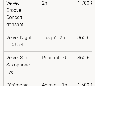
Velvet 
2h
1 700 €
Groove – 
Concert 
dansant
Velvet Night 
Jusqu’à 2h
360 €
– DJ set
Velvet Sax – 
Pendant DJ
360 €
Saxophone 
live
Cérémonie 
45 min – 1h
1 500 €
laïque + 
musique
📩 Voir tous nos tarifs ici