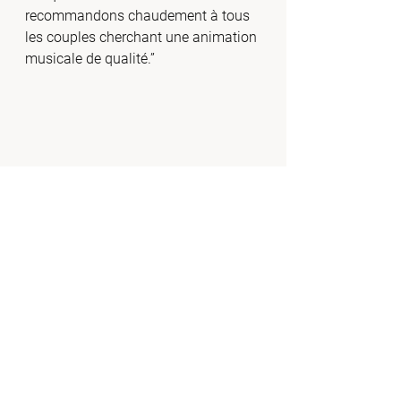
recommandons chaudement à tous 
les couples cherchant une animation 
musicale de qualité.”
Comment Réserver Duo Love & Live 
pour Votre Mariage
Réserver 
Duo Love & Live
 pour votre 